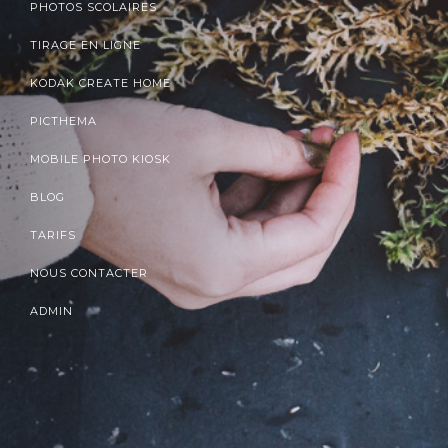
PHOTOS SCOLAIRES
TIRAGE EN LIGNE
KODAK CREATE HOME
PICTHEMA
MOBILE PHOTO KIOSK
BLOG
TARIFS
NOUS CONTACTER
ADMIN